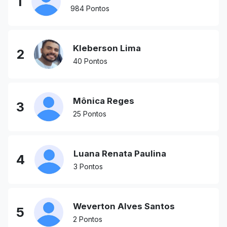
1
984 Pontos
Kleberson Lima
2
40 Pontos
Mônica Reges
3
25 Pontos
Luana Renata Paulina
4
3 Pontos
Weverton Alves Santos
5
2 Pontos