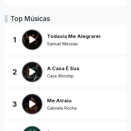
Top Músicas
Todavia Me Alegrarei
1
Samuel Messias
A Casa É Sua
2
Casa Worship
Me Atraiu
3
Gabriela Rocha